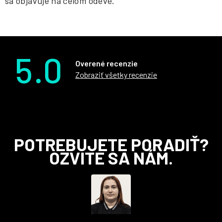
sa objavuje na celom odeve.
5.0
Overené recenzie
Zobraziť všetky recenzie
Z
POTREBUJETE PORADIŤ?
á
OZVITE SA NÁM.
p
ä
t
i
e