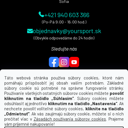
Sofia
+421 940 603 366
(Po-Pá 9:00 - 16:00 hod.)
objednavky@yoursport.sk
(Obvykle odpovedáme do 24 hodín)
Sledujte nás
Táto webová stránka používa súbory cookies, ktoré nám
pomáhajú prispôsobiť jej obsah vašim potrebám. Základné
MENU
súbory cookie sú potrebné na správne fungovanie stránky.
Používanie všetkých ostatných súborov cookies môžete
povoliť
UŽITEČNÉ ODKAZY
kliknutím na tlačidlo „Súhlasím“
. Súbory cookies môžete
odsúhlasiť aj jednotlivo
kliknutím na tlačidlo „Nastavenia“
. Ak
nechcete povoliť voliteľné súbory cookies,
kliknite na tlačidlo
INFORMÁCIE PRE VÁS
„Odmietnuť“
. Ak vás zaujímajú súbory cookie, môžete si o nich
prečítať viac v
Zásadách používania súborov cookies
. Prajeme
KDE NÁS NÁJDETE
vám príjemné nakupovanie!