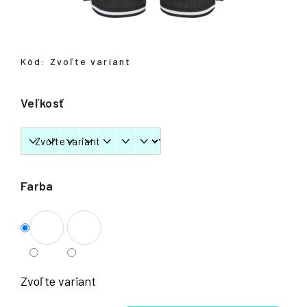
á
j
s
Kód:
Zvoľte variant
ť
?
Veľkosť
HĽADAŤ
Farba
Zvoľte variant