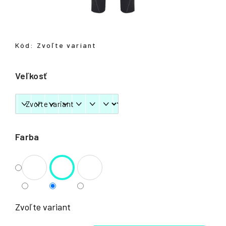
á
j
s
Kód:
Zvoľte variant
ť
?
Veľkosť
HĽADAŤ
Farba
Zvoľte variant