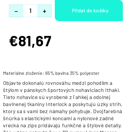
−
+
€81,67
Jednotková
cena:
Materiálne zloženie: 65% bavlna 35% polyester
Objavte dokonalú rovnováhu medzi pohodlím a
štýlom v pánskych športových nohaviciach Ithaki.
Tieto nohavice sú vyrobené z ľahkej a odolnej
bavlnenej tkaniny Interlock a poskytujú úzky strih,
ktorý sa s vami bez námahy pohybuje. Dvojfarebná
šnúrka s elastickými koncami a nylonové zadné
vrecká na zips pridávajú funkčné a štýlové detaily.