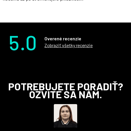
5.0
Overené recenzie
Zobraziť všetky recenzie
Z
POTREBUJETE PORADIŤ?
á
OZVITE SA NÁM.
p
ä
t
i
e