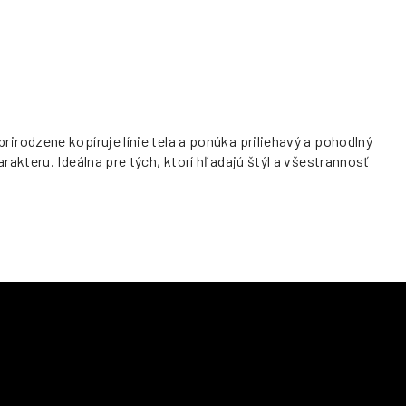
rodzene kopíruje línie tela a ponúka priliehavý a pohodlný
kteru. Ideálna pre tých, ktorí hľadajú štýl a všestrannosť