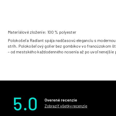
Materiálové zloženie: 100 % polyester
Polokošeľa Radiant spája nadčasovú eleganciu s modernou vo
strih. Polokošeľový golier bez gombíkov vo francúzskom štýl
– od mestského každodenného nosenia až po uvoľnenejšie pr
5.0
Overené recenzie
Zobraziť všetky recenzie