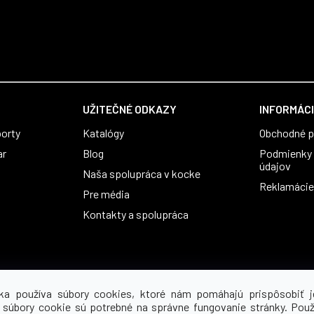
UŽITEČNÉ ODKAZY
INFORMÁCI
orty
Katalógy
Obchodné 
ar
Blog
Podmienky 
údajov
Naša spolupráca v kocke
Reklamácie 
Pre média
Kontakty a spolupráca
ka používa súbory cookies, ktoré nám pomáhajú prispôsobiť j
 súbory cookie sú potrebné na správne fungovanie stránky. Použ