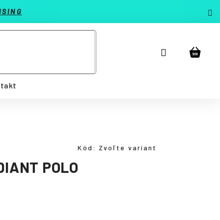
ISING
Prihlásenie
Náku
košík
takt
Kód:
Zvoľte variant
DIANT POLO