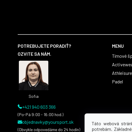
Z
á
POTREBUJETE PORADIŤ?
MENU
p
OZVITE SA NÁM.
Tímové šp
ä
t
Activewe
i
Athleisure
e
Padel
Sofia
+421 940 603 366
(Po-Pá 9:00 - 16:00 hod.)
objednavky@yoursport.sk
Táto webová strán
potrebám. Základné
(Obvykle odpovedáme do 24 hodín)