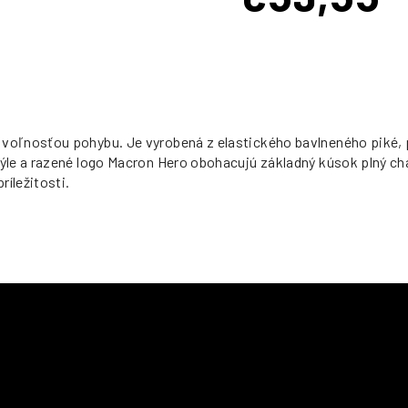
Jednotková
cena:
ľnosťou pohybu. Je vyrobená z elastického bavlneného piké, pri
e a razené logo Macron Hero obohacujú základný kúsok plný chara
íležitosti.