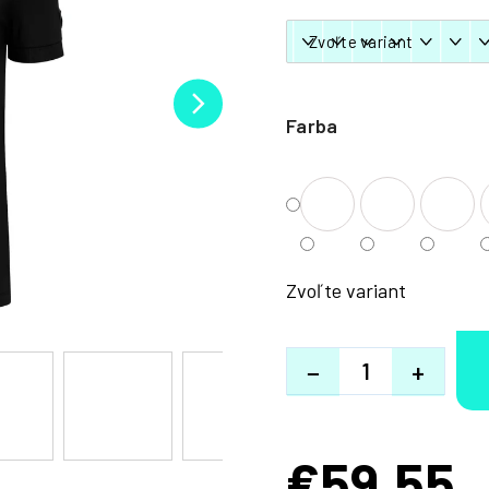
Farba
Zvoľte variant
−
+
€59,55