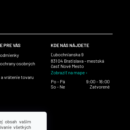
E PRE VÁS
KDE NÁS NÁJDETE
Ľubochnianska 9
podmienky
831 04 Bratislava - mestská
ochrany osobných
časť Nové Mesto
Zobraziť na mape ›
a vrátenie tovaru
Po - Pá
9:00 - 16:00
So - Ne
Zatvorené
ej obsah vašim
ívanie všetkých