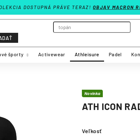
OLEKCIA DOSTUPNÁ PRÁVE TERAZ!
OBJAV MACRON R
ADAŤ
vé športy
Activewear
Athleisure
Padel
Kon
Novinka
ATH ICON RA
Veľkosť