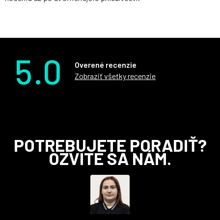
5.0
Overené recenzie
Zobraziť všetky recenzie
Z
POTREBUJETE PORADIŤ?
á
OZVITE SA NÁM.
p
ä
t
i
e