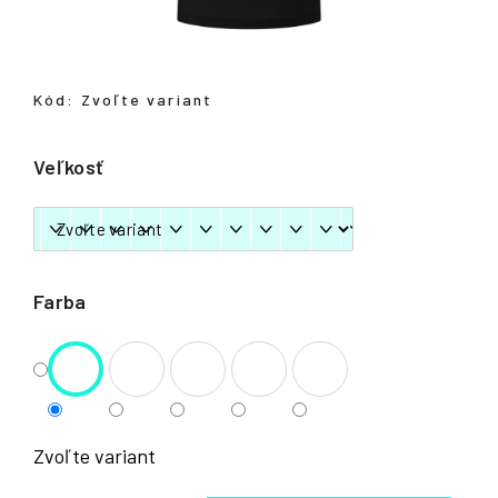
á
j
s
Kód:
Zvoľte variant
ť
?
Veľkosť
HĽADAŤ
Farba
Zvoľte variant