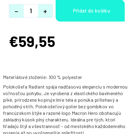
−
+
€59,55
Jednotková
cena:
Materiálové zloženie: 100 % polyester
Polokošeľa Radiant spája nadčasovú eleganciu s modernou
voľnosťou pohybu. Je vyrobená z elastického bavlneného
piké, prirodzene kopíruje línie tela a ponúka priliehavý a
pohodlný strih. Polokošeľový golier bez gombíkov vo
francúzskom štýle a razené logo Macron Hero obohacujú
základný kúsok plný charakteru. Ideálna pre tých, ktorí
hľadajú štýl a všestrannosť – od mestského každodenného
nosenia až po uvoľnenejšie príležitosti.