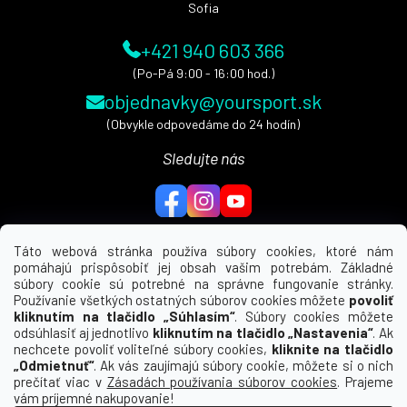
Sofia
+421 940 603 366
(Po-Pá 9:00 - 16:00 hod.)
objednavky@yoursport.sk
(Obvykle odpovedáme do 24 hodín)
Sledujte nás
Táto webová stránka používa súbory cookies, ktoré nám
pomáhajú prispôsobiť jej obsah vašim potrebám. Základné
MENU
súbory cookie sú potrebné na správne fungovanie stránky.
Používanie všetkých ostatných súborov cookies môžete
povoliť
UŽITEČNÉ ODKAZY
kliknutím na tlačidlo „Súhlasím“
. Súbory cookies môžete
odsúhlasiť aj jednotlivo
kliknutím na tlačidlo „Nastavenia“
. Ak
nechcete povoliť voliteľné súbory cookies,
kliknite na tlačidlo
INFORMÁCIE PRE VÁS
„Odmietnuť“
. Ak vás zaujímajú súbory cookie, môžete si o nich
prečítať viac v
Zásadách používania súborov cookies
. Prajeme
KDE NÁS NÁJDETE
vám príjemné nakupovanie!