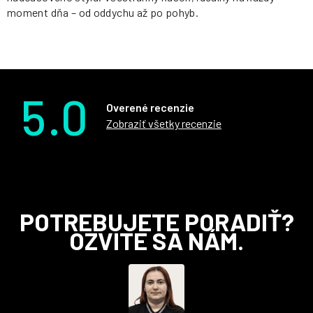
moment dňa – od oddychu až po pohyb.
5.0
Overené recenzie
Zobraziť všetky recenzie
Z
POTREBUJETE PORADIŤ?
á
OZVITE SA NÁM.
p
ä
t
i