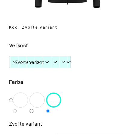
á
j
s
Kód:
Zvoľte variant
ť
?
Veľkosť
HĽADAŤ
Farba
Zvoľte variant