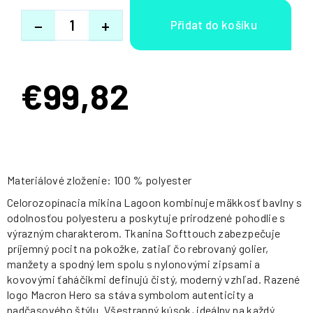
−
+
€99,82
Jednotková
cena:
Materiálové zloženie: 100 % polyester
Celorozopínacia mikina Lagoon kombinuje mäkkosť bavlny s
odolnosťou polyesteru a poskytuje prirodzené pohodlie s
výrazným charakterom. Tkanina Softtouch zabezpečuje
príjemný pocit na pokožke, zatiaľ čo rebrovaný golier,
manžety a spodný lem spolu s nylonovými zipsami a
kovovými ťaháčikmi definujú čistý, moderný vzhľad. Razené
logo Macron Hero sa stáva symbolom autenticity a
nadčasového štýlu. Všestranný kúsok, ideálny na každý