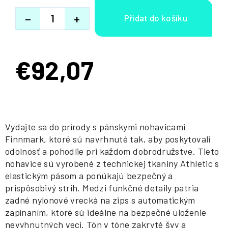
−
+
€92,07
Jednotková
cena:
Vydajte sa do prírody s pánskymi nohavicami
Finnmark, ktoré sú navrhnuté tak, aby poskytovali
odolnosť a pohodlie pri každom dobrodružstve. Tieto
nohavice sú vyrobené z technickej tkaniny Athletic s
elastickým pásom a ponúkajú bezpečný a
prispôsobivý strih. Medzi funkčné detaily patria
zadné nylonové vrecká na zips s automatickým
zapínaním, ktoré sú ideálne na bezpečné uloženie
nevyhnutných vecí. Tón v tóne zakryté švy a