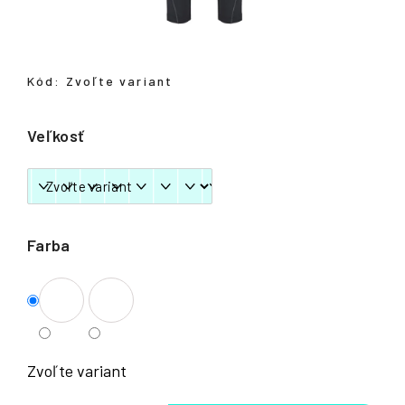
á
j
s
Kód:
Zvoľte variant
ť
?
Veľkosť
HĽADAŤ
Farba
Zvoľte variant