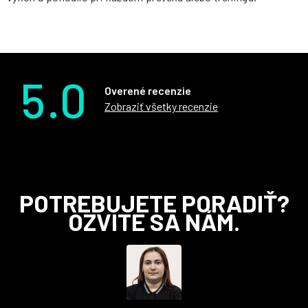
5.0
Overené recenzie
Zobraziť všetky recenzie
Z
POTREBUJETE PORADIŤ?
á
OZVITE SA NÁM.
p
ä
t
i
e