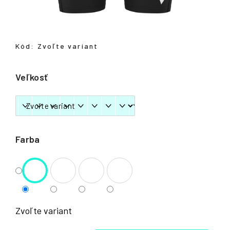
á
j
s
Kód:
Zvoľte variant
ť
?
Veľkosť
HĽADAŤ
Farba
Zvoľte variant