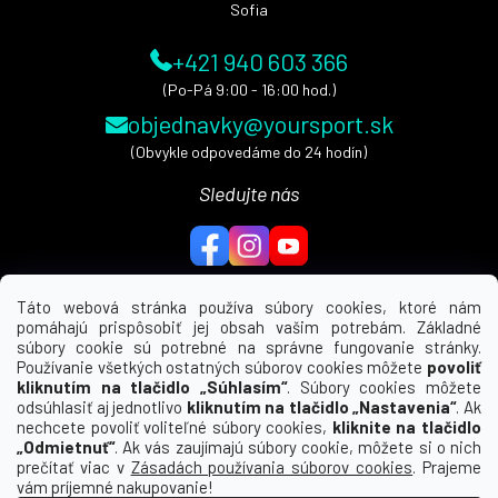
Sofia
+421 940 603 366
(Po-Pá 9:00 - 16:00 hod.)
objednavky@yoursport.sk
(Obvykle odpovedáme do 24 hodín)
Sledujte nás
Táto webová stránka používa súbory cookies, ktoré nám
pomáhajú prispôsobiť jej obsah vašim potrebám. Základné
MENU
súbory cookie sú potrebné na správne fungovanie stránky.
Používanie všetkých ostatných súborov cookies môžete
povoliť
UŽITEČNÉ ODKAZY
kliknutím na tlačidlo „Súhlasím“
. Súbory cookies môžete
odsúhlasiť aj jednotlivo
kliknutím na tlačidlo „Nastavenia“
. Ak
nechcete povoliť voliteľné súbory cookies,
kliknite na tlačidlo
INFORMÁCIE PRE VÁS
„Odmietnuť“
. Ak vás zaujímajú súbory cookie, môžete si o nich
prečítať viac v
Zásadách používania súborov cookies
. Prajeme
KDE NÁS NÁJDETE
vám príjemné nakupovanie!