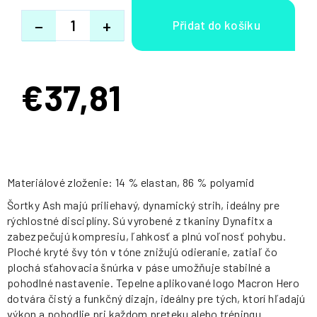
−
+
€37,81
Jednotková
cena:
Materiálové zloženie: 14 % elastan, 86 % polyamid
Šortky Ash majú priliehavý, dynamický strih, ideálny pre
rýchlostné disciplíny. Sú vyrobené z tkaniny Dynafitx a
zabezpečujú kompresiu, ľahkosť a plnú voľnosť pohybu.
Ploché kryté švy tón v tóne znižujú odieranie, zatiaľ čo
plochá sťahovacia šnúrka v páse umožňuje stabilné a
pohodlné nastavenie. Tepelne aplikované logo Macron Hero
dotvára čistý a funkčný dizajn, ideálny pre tých, ktorí hľadajú
výkon a pohodlie pri každom preteku alebo tréningu.