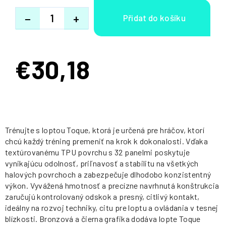
−
+
€30,18
Jednotková
cena:
Trénujte s loptou Toque, ktorá je určená pre hráčov, ktorí
chcú každý tréning premeniť na krok k dokonalosti. Vďaka
textúrovanému TPU povrchu s 32 panelmi poskytuje
vynikajúcu odolnosť, priľnavosť a stabilitu na všetkých
halových povrchoch a zabezpečuje dlhodobo konzistentný
výkon. Vyvážená hmotnosť a precízne navrhnutá konštrukcia
zaručujú kontrolovaný odskok a presný, citlivý kontakt,
ideálny na rozvoj techniky, citu pre loptu a ovládania v tesnej
blízkosti. Bronzová a čierna grafika dodáva lopte Toque