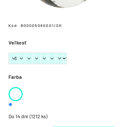
á
j
s
Kód:
800005060001/SK
ť
?
Veľkosť
HĽADAŤ
Farba
Do 14 dní
(1212 ks)