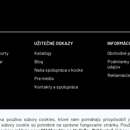
UŽITEČNÉ ODKAZY
INFORMÁCI
orty
Katalógy
Obchodné 
ar
Blog
Podmienky 
údajov
Naša spolupráca v kocke
Reklamácie 
Pre média
Kontakty a spolupráca
ka používa súbory cookies, ktoré nám pomáhajú prispôsobiť j
 súbory cookie sú potrebné na správne fungovanie stránky. Použ