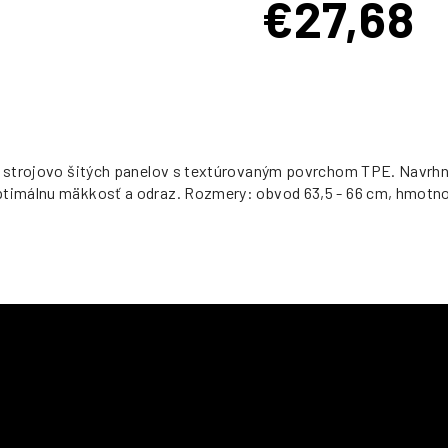
€27,68
Jednotková
cena:
32 strojovo šitých panelov s textúrovaným povrchom TPE. Navrhn
optimálnu mäkkosť a odraz. Rozmery: obvod 63,5 - 66 cm, hmotno