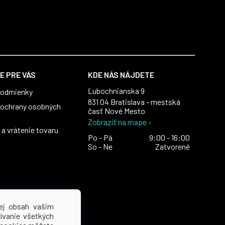
E PRE VÁS
KDE NÁS NÁJDETE
Ľubochnianska 9
podmienky
831 04 Bratislava - mestská
ochrany osobných
časť Nové Mesto
Zobraziť na mape ›
a vrátenie tovaru
Po - Pá
9:00 - 16:00
So - Ne
Zatvorené
ej obsah vašim
ívanie všetkých