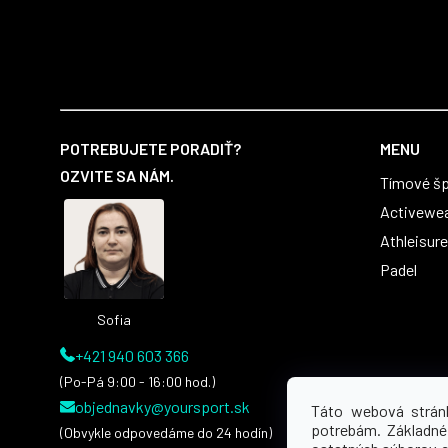
Z
á
POTREBUJETE PORADIŤ?
MENU
p
OZVITE SA NÁM.
Tímové šp
ä
t
Activewe
i
Athleisure
e
Padel
Sofia
+421 940 603 366
(Po-Pá 9:00 - 16:00 hod.)
objednavky@yoursport.sk
Táto webová strán
potrebám. Základné
(Obvykle odpovedáme do 24 hodín)