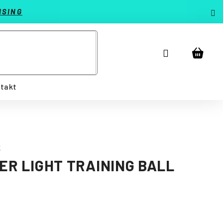
ISING
Prihlásenie
Náku
košík
takt
K
PER LIGHT TRAINING BALL