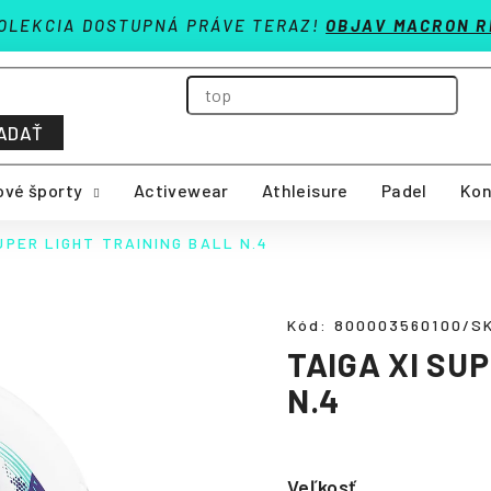
OLEKCIA DOSTUPNÁ PRÁVE TERAZ!
OBJAV MACRON R
ADAŤ
vé športy
Activewear
Athleisure
Padel
Kon
UPER LIGHT TRAINING BALL N.4
Kód:
800003560100/S
TAIGA XI SU
N.4
Veľkosť