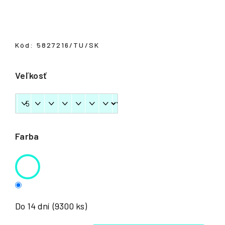
á
j
s
Kód:
5827216/TU/SK
ť
?
Veľkosť
HĽADAŤ
Farba
Do 14 dní
(9300 ks)