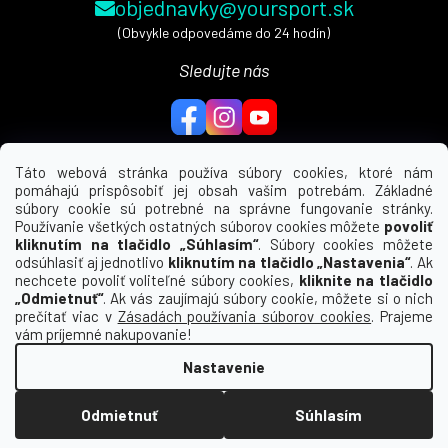
objednavky@yoursport.sk
(Obvykle odpovedáme do 24 hodín)
Sledujte nás
Táto webová stránka používa súbory cookies, ktoré nám
pomáhajú prispôsobiť jej obsah vašim potrebám. Základné
MENU
súbory cookie sú potrebné na správne fungovanie stránky.
Používanie všetkých ostatných súborov cookies môžete
povoliť
UŽITEČNÉ ODKAZY
kliknutím na tlačidlo „Súhlasím“
. Súbory cookies môžete
odsúhlasiť aj jednotlivo
kliknutím na tlačidlo „Nastavenia“
. Ak
nechcete povoliť voliteľné súbory cookies,
kliknite na tlačidlo
INFORMÁCIE PRE VÁS
„Odmietnuť“
. Ak vás zaujímajú súbory cookie, môžete si o nich
prečítať viac v
Zásadách používania súborov cookies
. Prajeme
KDE NÁS NÁJDETE
vám príjemné nakupovanie!
Nastavenie
Vytvoril Shoptet
Odmietnuť
Súhlasím
Copyright 2026
Macron | yoursport (SK)
. Všetky
práva vyhradené.
Upraviť nastavenie cookies