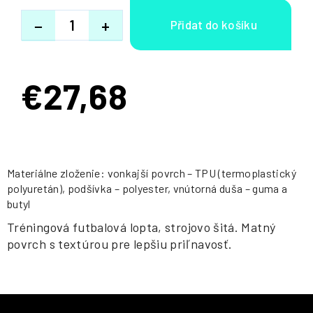
−
+
€27,68
Jednotková
cena:
Materiálne zloženie: vonkajší povrch – TPU (termoplastický
polyuretán), podšívka – polyester, vnútorná duša – guma a
butyl
Tréningová futbalová lopta, strojovo šitá. Matný
povrch s textúrou pre lepšiu priľnavosť.