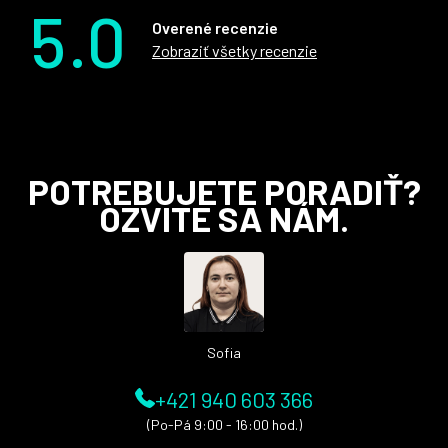
5.0
Overené recenzie
Zobraziť všetky recenzie
Z
POTREBUJETE PORADIŤ?
á
OZVITE SA NÁM.
p
ä
t
i
e
Sofia
+421 940 603 366
(Po-Pá 9:00 - 16:00 hod.)