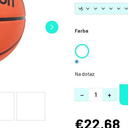
Farba
Na dotaz
−
+
€22,68
Jednotková