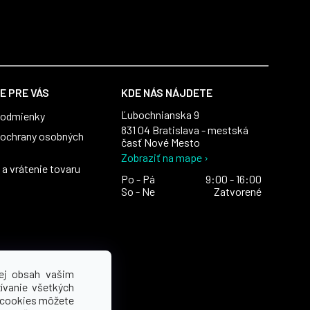
E PRE VÁS
KDE NÁS NÁJDETE
Ľubochnianska 9
podmienky
831 04 Bratislava - mestská
ochrany osobných
časť Nové Mesto
Zobraziť na mape ›
a vrátenie tovaru
Po - Pá
9:00 - 16:00
So - Ne
Zatvorené
ej obsah vašim
ívanie všetkých
 cookies môžete