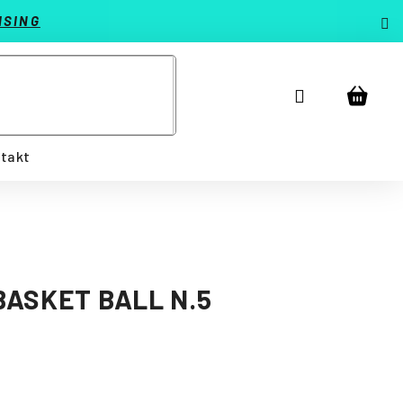
ISING
Prihlásenie
Náku
košík
takt
K
ASKET BALL N.5