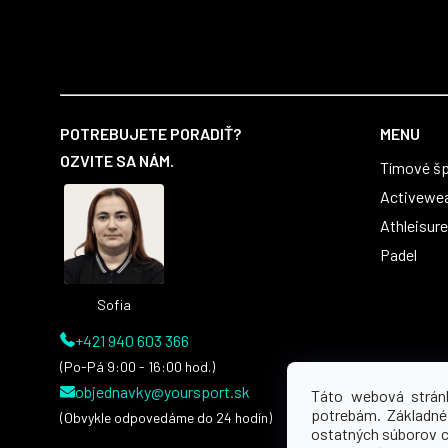
Z
á
POTREBUJETE PORADIŤ?
MENU
p
OZVITE SA NÁM.
Tímové šp
ä
t
Activewe
i
Athleisure
e
Padel
Sofia
+421 940 603 366
(Po-Pá 9:00 - 16:00 hod.)
objednavky@yoursport.sk
Táto webová strán
potrebám. Základné
(Obvykle odpovedáme do 24 hodín)
ostatných súborov 