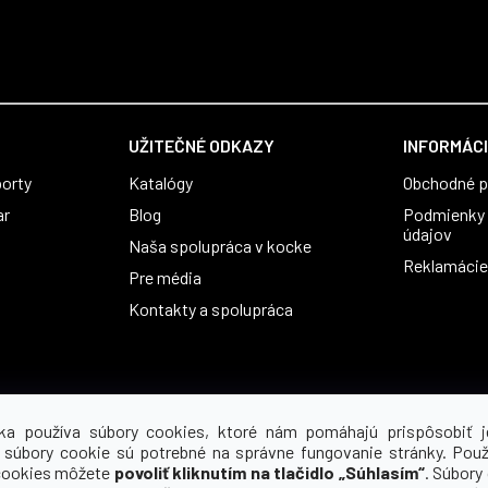
UŽITEČNÉ ODKAZY
INFORMÁCI
orty
Katalógy
Obchodné 
ar
Blog
Podmienky 
údajov
Naša spolupráca v kocke
Reklamácie 
Pre média
Kontakty a spolupráca
ka používa súbory cookies, ktoré nám pomáhajú prispôsobiť j
 súbory cookie sú potrebné na správne fungovanie stránky. Použ
cookies môžete
povoliť kliknutím na tlačidlo „Súhlasím“
. Súbory