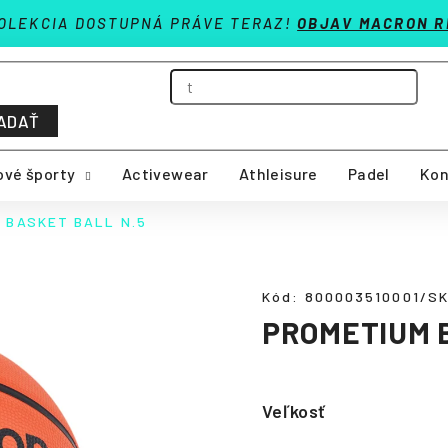
OLEKCIA DOSTUPNÁ PRÁVE TERAZ!
OBJAV MACRON R
ADAŤ
vé športy
Activewear
Athleisure
Padel
Kon
 BASKET BALL N.5
Kód:
800003510001/S
PROMETIUM B
Veľkosť