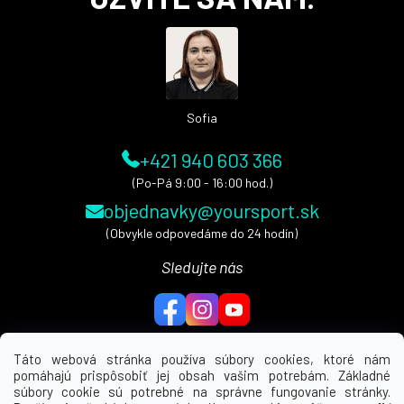
p
ä
t
i
e
Sofia
+421 940 603 366
(Po-Pá 9:00 - 16:00 hod.)
objednavky@yoursport.sk
(Obvykle odpovedáme do 24 hodín)
Sledujte nás
Táto webová stránka používa súbory cookies, ktoré nám
pomáhajú prispôsobiť jej obsah vašim potrebám. Základné
MENU
súbory cookie sú potrebné na správne fungovanie stránky.