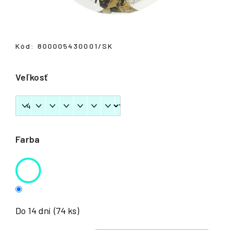
á
j
s
Kód:
800005430001/SK
ť
?
Veľkosť
HĽADAŤ
Farba
Do 14 dní
(74 ks)