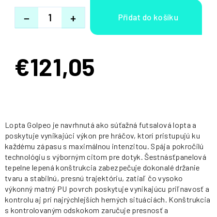
−
+
€121,05
Jednotková
cena:
Lopta Golpeo je navrhnutá ako súťažná futsalová lopta a
poskytuje vynikajúci výkon pre hráčov, ktorí pristupujú ku
každému zápasu s maximálnou intenzitou. Spája pokročilú
technológiu s výborným citom pre dotyk. Šestnásťpanelová
tepelne lepená konštrukcia zabezpečuje dokonalé držanie
tvaru a stabilnú, presnú trajektóriu, zatiaľ čo vysoko
výkonný matný PU povrch poskytuje vynikajúcu priľnavosť a
kontrolu aj pri najrýchlejších herných situáciách. Konštrukcia
s kontrolovaným odskokom zaručuje presnosť a