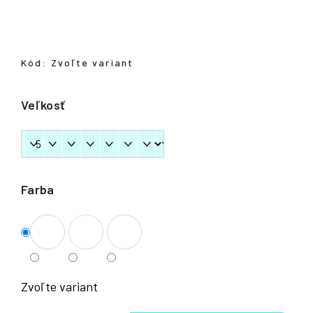
á
j
s
Kód:
Zvoľte variant
ť
?
Veľkosť
HĽADAŤ
Farba
Zvoľte variant