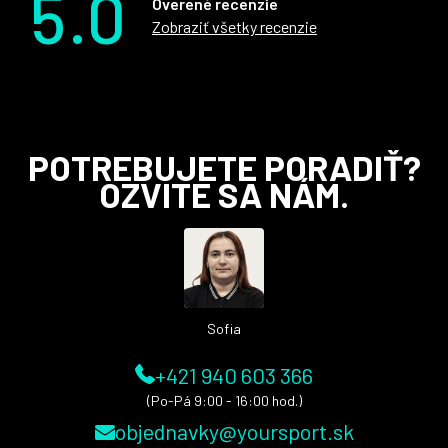
5.0
Overené recenzie
Zobraziť všetky recenzie
Z
POTREBUJETE PORADIŤ?
á
OZVITE SA NÁM.
p
ä
t
i
e
Sofia
+421 940 603 366
(Po-Pá 9:00 - 16:00 hod.)
objednavky@yoursport.sk