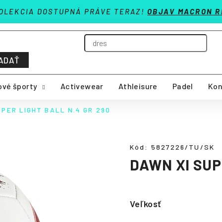
OLEKCIA DOSTUPNÁ PRÁVE TERAZ!
OBJAV MACRON R
ADAŤ
vé športy
Activewear
Athleisure
Padel
Kon
PER LIGHT BALL N.4 GR 290
Kód:
5827226/TU/SK
DAWN XI SUP
Veľkosť