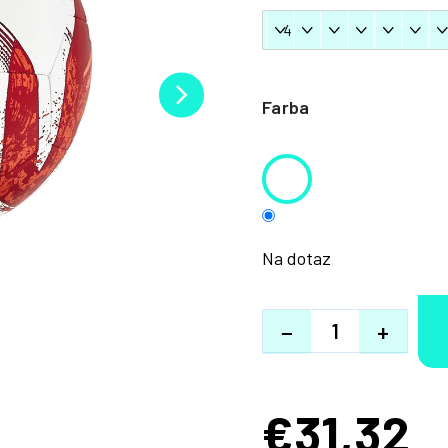
Farba
Na dotaz
−
+
€31,32
Jednotková