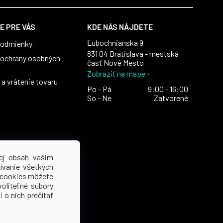
E PRE VÁS
KDE NÁS NÁJDETE
Ľubochnianska 9
podmienky
831 04 Bratislava - mestská
ochrany osobných
časť Nové Mesto
Zobraziť na mape ›
a vrátenie tovaru
Po - Pá
9:00 - 16:00
So - Ne
Zatvorené
ej obsah vašim
ívanie všetkých
 cookies môžete
voliteľné súbory
 o nich prečítať