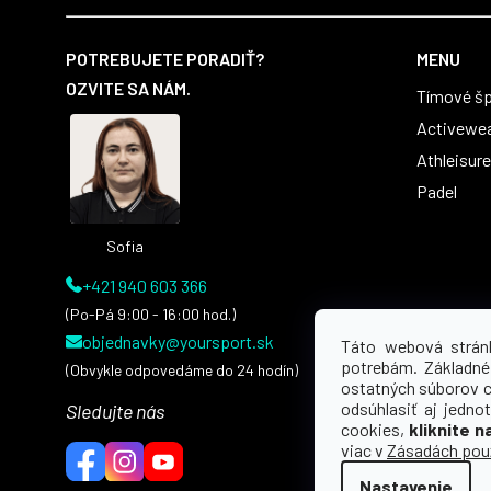
Z
á
POTREBUJETE PORADIŤ?
MENU
p
OZVITE SA NÁM.
Tímové šp
ä
t
Activewe
i
Athleisure
e
Padel
Sofia
+421 940 603 366
(Po-Pá 9:00 - 16:00 hod.)
objednavky@yoursport.sk
Táto webová strán
potrebám. Základné
(Obvykle odpovedáme do 24 hodín)
ostatných súborov 
odsúhlasiť aj jedno
Sledujte nás
cookies,
kliknite n
viac v
Zásadách použ
Nastavenie