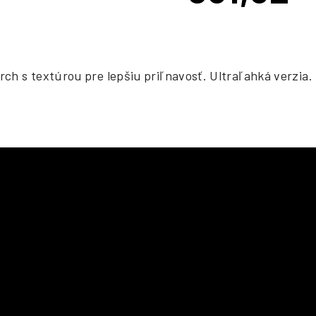
cena:
rch s textúrou pre lepšiu priľnavosť. Ultraľahká verzia.