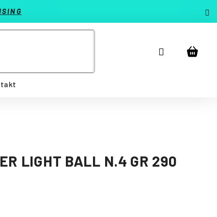
ISING
Prihlásenie
Náku
košík
takt
ER LIGHT BALL N.4 GR 290