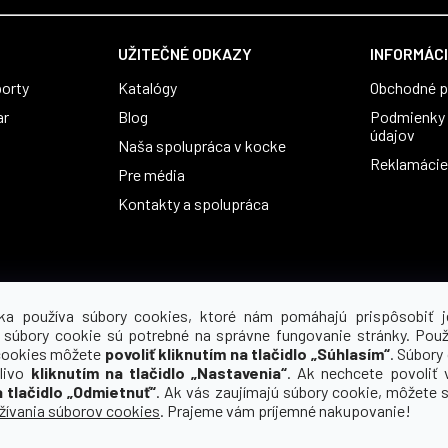
UŽITEČNÉ ODKAZY
INFORMÁCI
orty
Katalógy
Obchodné 
ar
Blog
Podmienky 
údajov
Naša spolupráca v kocke
Reklamácie 
Pre média
Kontakty a spolupráca
ka používa súbory cookies, ktoré nám pomáhajú prispôsobiť j
 súbory cookie sú potrebné na správne fungovanie stránky. Použ
cookies môžete
povoliť kliknutím na tlačidlo „Súhlasím“
. Súbory
tlivo
kliknutím na tlačidlo „Nastavenia“
. Ak nechcete povoliť 
a tlačidlo „Odmietnuť“
. Ak vás zaujímajú súbory cookie, môžete si
ívania súborov cookies
. Prajeme vám príjemné nakupovanie!