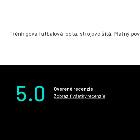
Tréningová futbalová lopta, strojovo šitá. Matný pov
5.0
Overené recenzie
Zobraziť všetky recenzie