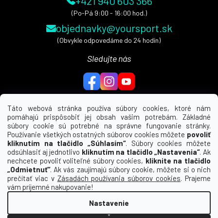
+421 940 603 366
(Po-Pá 9:00 - 16:00 hod.)
objednavky@yoursport.sk
(Obvykle odpovedáme do 24 hodín)
Sledujte nás
Táto webová stránka používa súbory cookies, ktoré nám
pomáhajú prispôsobiť jej obsah vašim potrebám. Základné
MENU
súbory cookie sú potrebné na správne fungovanie stránky.
Používanie všetkých ostatných súborov cookies môžete
povoliť
UŽITEČNÉ ODKAZY
kliknutím na tlačidlo „Súhlasím“
. Súbory cookies môžete
odsúhlasiť aj jednotlivo
kliknutím na tlačidlo „Nastavenia“
. Ak
nechcete povoliť voliteľné súbory cookies,
kliknite na tlačidlo
INFORMÁCIE PRE VÁS
„Odmietnuť“
. Ak vás zaujímajú súbory cookie, môžete si o nich
prečítať viac v
Zásadách používania súborov cookies
. Prajeme
KDE NÁS NÁJDETE
vám príjemné nakupovanie!
Nastavenie