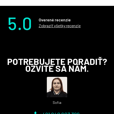
5.0
Overené recenzie
Zobraziť všetky recenzie
Z
POTREBUJETE PORADIŤ?
á
OZVITE SA NÁM.
p
ä
t
i
e
Sofia