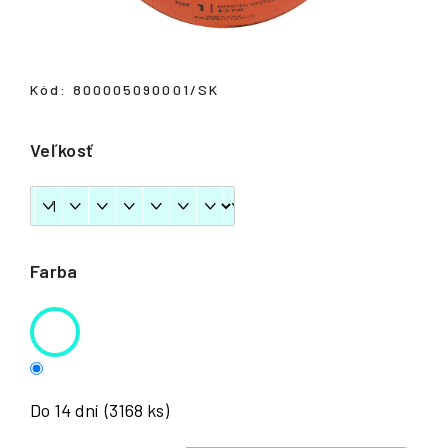
á
j
s
Kód:
800005090001/SK
ť
?
Veľkosť
HĽADAŤ
Farba
Do 14 dní
(3168 ks)